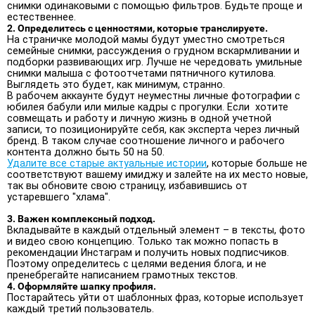
снимки одинаковыми с помощью фильтров. Будьте проще и
естественнее.
2. Определитесь с ценностями, которые транслируете.
На страничке молодой мамы будут уместно смотреться
семейные снимки, рассуждения о грудном вскармливании и
подборки развивающих игр. Лучше не чередовать умильные
снимки малыша с фотоотчетами пятничного кутилова.
Выглядеть это будет, как минимум, странно.
В рабочем аккаунте будут неуместны личные фотографии с
юбилея бабули или милые кадры с прогулки. Если хотите
совмещать и работу и личную жизнь в одной учетной
записи, то позиционируйте себя, как эксперта через личный
бренд. В таком случае соотношение личного и рабочего
контента должно быть 50 на 50.
Удалите все старые актуальные истории
, которые больше не
соответствуют вашему имиджу и залейте на их место новые,
так вы обновите свою страницу, избавившись от
устаревшего "хлама".
3. Важен комплексный подход.
Вкладывайте в каждый отдельный элемент – в тексты, фото
и видео свою концепцию. Только так можно попасть в
рекомендации Инстаграм и получить новых подписчиков.
Поэтому определитесь с целями ведения блога, и не
пренебрегайте написанием грамотных текстов.
4. Оформляйте шапку профиля.
Постарайтесь уйти от шаблонных фраз, которые использует
каждый третий пользователь.