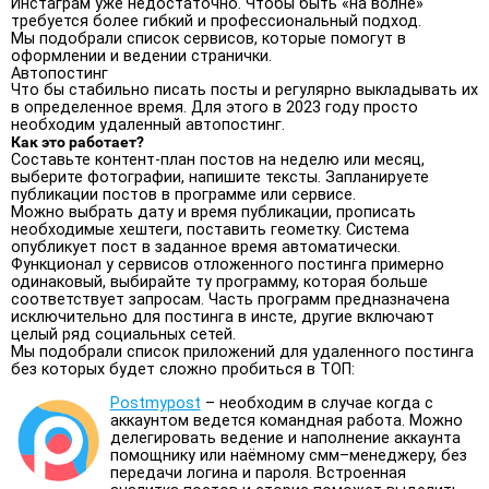
Инстаграм уже недостаточно. Чтобы быть «на волне»
требуется более гибкий и профессиональный подход.
Мы подобрали список сервисов, которые помогут в
оформлении и ведении странички.
Автопостинг
Что бы стабильно писать посты и регулярно выкладывать их
в определенное время. Для этого в 2023 году просто
необходим удаленный автопостинг.
Как это работает?
Составьте контент-план постов на неделю или месяц,
выберите фотографии, напишите тексты. Запланируете
публикации постов в программе или сервисе.
Можно выбрать дату и время публикации, прописать
необходимые хештеги, поставить геометку. Система
опубликует пост в заданное время автоматически.
Функционал у сервисов отложенного постинга примерно
одинаковый, выбирайте ту программу, которая больше
соответствует запросам. Часть программ предназначена
исключительно для постинга в инсте, другие включают
целый ряд социальных сетей.
Мы подобрали список приложений для удаленного постинга
без которых будет сложно пробиться в ТОП:
Postmypost
– необходим в случае когда с
аккаунтом ведется командная работа. Можно
делегировать ведение и наполнение аккаунта
помощнику или наёмному смм–менеджеру, без
передачи логина и пароля. Встроенная