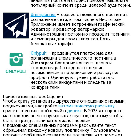
аналитка постов и сторис поможет выделить
популярный контент среди целевой аудитории.
Smmplanner
– сервис отложенного постинга в
социальные сети, в том числе в Инстаграм.
Приложение имеет встроенный графический
редактор, и редактор ватермарков.
Администрация постоянно проводит тренинги
и семинары для своих клиентов. Есть
бесплатные тарифы
Onlypult
– продвинутая платформа для
организации атематического постинга в
Инстаграм. Создание контент–плана и
командная работа делают сервис
незаменимым в продвижении и раскрутке
профиля. Оунлипульт умеет работать с
несколькими аккаунтами и следить за
конкурентами.
Приветственные сообщения
Чтобы сразу установить дружеские отношения с новыми
подписчиками, настройте
автоматическую рассылку
приветственных сообщений в
директ
. В 2023 это просто
мастхэв для всех популярных аккаунтов, поэтому чтобы
быть в тренде, начинайте диалог первым.
С помощью специальных программ рассылайте текст
обращения каждому новому подписчику. Пользователь
получит сообщение сразу после подписки, что поможет