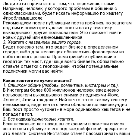
Люди хотят прочитать о том, что переживают сами.
Например, человек, у которого проблемы в общении с
одноклассниками, будет искать информацию по хештегу
#проблемывшколе.
Рекомендуем после публикации поста пройтись по хештегам
под ним и посмотреть, какие посты на эту тематику
выкладывают другие пользователи. Это поможет найти
новых друзей или единомышленников.
3. Хештеги с названием вашего города.
Будет полезно тем, кто ведет бизнес в определенном
городе, либо для желающих обзавестись фоловерами из
собственного региона. Просматривайте публикации с
геодатой тех мест, где чаще всего бываете, обязательно
ставьте отметки с геопозицией, чтобы потенциальные
подписчики могли вас найти.
Какие хештеги не нужно ставить?
1. Слишком общие (любовь, романтика, инстаграм и тд.).
В Инстаграм более 800 миллионов человек, ежедневно
пользователи выкладывают снимки с подписями #love,
#sunset, #me и так далее. Найти что-то по такому хештегу
невозможно, ведь лента с ними обновляется ежесекундно.
Ваш пост просто «утонет» в море одинаковых хештегов и не
попадет втоп.
2. Все подряд/одинаковые хештеги.
Если несколько лет назад вы сохранили в заметки список
хештегов и публикуете его под каждой фоткой, прекратите
это делать. Система Инстаграм станет рассматривать ваши