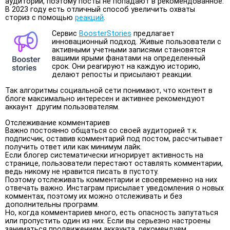
аудитории, поэтому посты не попадают в рекомендованное.
В 2023 году есть отличный способ увеличить охваты
сториз с помощью
реакций
.
Сервис
BoosterStories
предлагает
инновационный подход. Живые пользователи с
активными учетными записями становятся
вашими ярыми фанатами на определенный
срок. Они реагируют на каждую историю,
делают репосты и присылают реакции.
Так алгоритмы социальной сети понимают, что контент в
блоге максимально интересен и активнее рекомендуют
аккаунт другим пользователям.
Отслеживание комментариев
Важно постоянно общаться со своей аудиторией т.к.
подписчик, оставив комментарий под постом, рассчитывает
получить ответ или как минимум лайк.
Если блогер систематически игнорирует активность на
странице, пользователи перестают оставлять комментарии,
ведь никому не нравится писать в пустоту.
Поэтому отслеживать комментарии и своевременно на них
отвечать важно. Инстаграм присылает уведомления о новых
комментах, поэтому их можно отслеживать и без
дополнительны программ.
Но, когда комментариев много, есть опасность запутаться
или пропустить один из них. Если вы серьезно настроены
заниматься продвижением аккаунта, рекомендуем