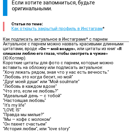
Если хотите запомниться, будьте
оригинальными.
Статьи по теме:
Как открыть закрытый профиль в Инстаграм
*
Как подписать актуальное в Инстаграме* с парнем
Актуальное с парнем можно назвать красивыми длинными
цитатами, вроде
«Он — мой воздух»
, или цитаты из книг
«Я
слишком люблю его глаза, чтобы смотреть в чужие»
(Ю.Котляр).
Короткие цитаты для фото с парнем, которые можно
вставить на обложку или подписать актуальное:
"Хочу лежать рядом, зная что у нас есть вечность."
"Любовь это когда бесит, но мой"
"Друг моей души" или "Мой soulmate"
"Любовь в каждом вдохе"
"Что это, если не любовь?"
"Идеальный день — с тобой"
"Настоящая любовь"
"It's my life"
"LOVE IS"
"Правда мы милые?"
"Мы — кофе с молоком"
"Он пахнет счастьем"
"История любви", или "love story"