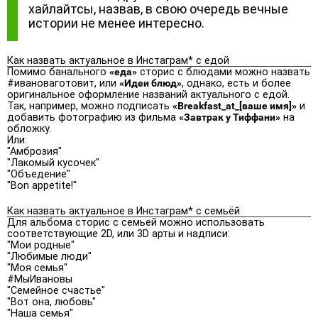
хайлайтсы, назвав, в свою очередь вечные
истории не менее интересно.
Как назвать актуальное в Инстаграм* с едой
Помимо банального
«еда»
сторис с блюдами можно назвать
#ивановаготовит, или
«Идеи блюд»
, однако, есть и более
оригинальное оформление названий актуального с едой.
Так, например, можно подписать
«Breakfast_at_[ваше имя]»
и
добавить фотографию из фильма
«Завтрак у Тиффани»
на
обложку.
Или:
"Амброзия"
"Лакомый кусочек"
"Объедение"
"Bon appetite!"
Как назвать актуальное в Инстаграм* с семьёй
Для альбома сторис с семьей можно использовать
соответствующие 2D, или 3D арты и надписи:
"Мои родные"
"Любимые люди"
"Моя семья"
#МыИвановы
"Семейное счастье"
"Вот она, любовь"
"Наша семья"