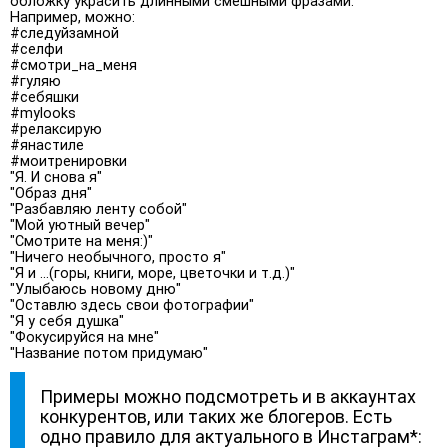
обложку украсить длинными смешными фразами.
Например, можно:
#следуйзамной
#селфи
#смотри_на_меня
#гуляю
#себяшки
#mylooks
#релаксирую
#янастиле
#моитренировки
"Я. И снова я"
"Образ дня"
"Разбавляю ленту собой"
"Мой уютный вечер"
"Смотрите на меня:)"
"Ничего необычного, просто я"
"Я и ...(горы, книги, море, цветочки и т.д.)"
"Улыбаюсь новому дню"
"Оставлю здесь свои фотографии"
"Я у себя душка"
"Фокусируйся на мне"
"Название потом придумаю"
Примеры можно подсмотреть и в аккаунтах
конкурентов, или таких же блогеров. Есть
одно правило для актуального в Инстаграм*: