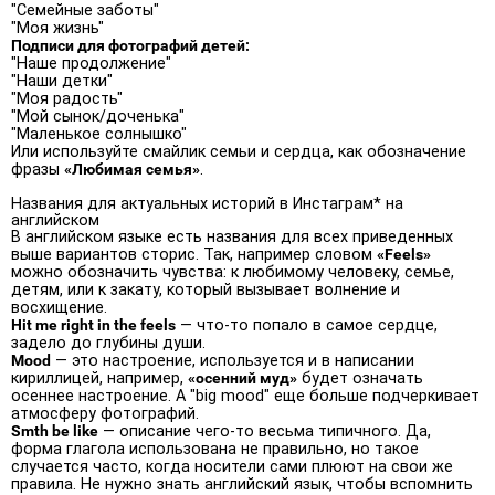
"Семейные заботы"
"Моя жизнь"
Подписи для фотографий детей:
"Наше продолжение"
"Наши детки"
"Моя радость"
"Мой сынок/доченька"
"Маленькое солнышко"
Или используйте смайлик семьи и сердца, как обозначение
фразы
«Любимая семья»
.
Названия для актуальных историй в Инстаграм* на
английском
В английском языке есть названия для всех приведенных
выше вариантов сторис. Так, например словом
«Feels»
можно обозначить чувства: к любимому человеку, семье,
детям, или к закату, который вызывает волнение и
восхищение.
Hit me right in the feels
— что-то попало в самое сердце,
задело до глубины души.
Mood
— это настроение, используется и в написании
кириллицей, например,
«осенний муд»
будет означать
осеннее настроение. А "big mood" еще больше подчеркивает
атмосферу фотографий.
Smth be like
— описание чего-то весьма типичного. Да,
форма глагола использована не правильно, но такое
случается часто, когда носители сами плюют на свои же
правила. Не нужно знать английский язык, чтобы вспомнить