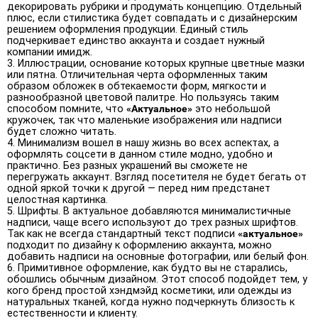
декорировать рубрики и продумать концепцию. Отдельный
плюс, если стилистика будет совпадать и с дизайнерским
решением оформления продукции. Единый стиль
подчеркивает единство аккаунта и создает нужный
компании имидж.
Иллюстрации, основание которых крупные цветные мазки
или пятна. Отличительная черта оформленных таким
образом обложек в обтекаемости форм, мягкости и
разнообразной цветовой палитре. Но пользуясь таким
способом помните, что
«Актуальное»
это небольшой
кружочек, так что маленькие изображения или надписи
будет сложно читать.
Минимализм вошел в нашу жизнь во всех аспектах, а
оформлять соцсети в данном стиле модно, удобно и
практично. Без разных украшений вы сможете не
перегружать аккаунт. Взгляд посетителя не будет бегать от
одной яркой точки к другой — перед ним предстанет
целостная картинка.
Шрифты. В актуальное добавляются минималистичные
надписи, чаще всего используют до трех разных шрифтов.
Так как не всегда стандартный текст подписи
«актуальное»
подходит по дизайну к оформлению аккаунта, можно
добавить надписи на основные фотографии, или белый фон.
Примитивное оформление, как будто вы не старались,
обошлись обычным дизайном. Этот способ подойдет тем, у
кого бренд простой хэндмэйд косметики, или одежды из
натуральных тканей, когда нужно подчеркнуть близость к
естественности и клиенту.