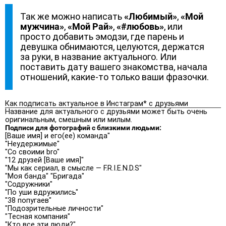
Так же можно написать
«Любимый»
,
«Мой
мужчина»
,
«Мой Рай»
,
«#любовь»
, или
просто добавить эмодзи, где парень и
девушка обнимаются, целуются, держатся
за руки, в название актуального. Или
поставить дату вашего знакомства, начала
отношений, какие-то только ваши фразочки.
Как подписать актуальное в Инстаграм* с друзьями
Название для актуального с друзьями может быть очень
оригинальным, смешным или милым.
Подписи для фотографий с близкими людьми:
[Ваше имя] и его(ее) команда"
"Неудержимые"
"Со своими bro"
"12 друзей [Ваше имя]"
"Мы как сериал, в смысле — F.R.I.E.N.D.S"
"Моя банда" "Бригада"
"Содружники"
"По уши вдружились"
"38 попугаев"
"Подозрительные личности"
"Тесная компания"
"Кто все эти люди?"