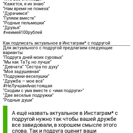
"Кажется, я их знаю"
"Нам время не помеха"
"Дурачимся"
"Гуляем вместе"
"Родные пельмешки"
"Друзья"
#неимей100рублей
Как подписать актуальное в Инстаграм* с подругой
Для актуального с подругой предлагаем следующие
варианты:
"Подруга дней моих суровых"
"Мы как ТаТу, но лучше"
"Девчата" "Сестра по духу"
"Моя задушевная"
"Подружки-веселушки"
"Дружба — мое всё"
#НеЛучшаяАнастоящая
"Сходим с ума вместе с <имя подруги>"
"Две веселые подружки"
"Родные души"
А ещё назвать актуальное в Инстаграм* с
подругой нужно так чтобы вашей дружбе
все завидовали, в хорошем смысле этого
слова. Так и подруга оценит ваши