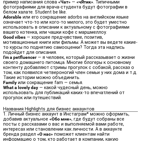
пример написания слова
«Чат»
—
«чЯтик»
. Типичными
фотографиями для врача-студента будут фотографии в
белом халате. Student be like.
Adorable
или его сокращение adorbs на английском языке
означает что-то или кого-то милого, это будет уместно
использовать в описании к актуальному с фотографиями
вашего котенка, или чашки кофе с маршмеллоу.
Good vibes
— хорошее предчувствие, позитив,
мотивационные книги или фильмы. А может вы ведете какие-
то курсы по поднятию самооценки? Тогда эта надпись
подойдет для описания.
I'm a petfluencer
— я человек, который рассказывает о жизни
своего домашнего питомца. Многие блогеры к основному
контенту добавляют стримы прогулок с собакой, рассказ о
том, как появился четвероногий член семьи у них дома и т.д.
Такие истории можно объединить.
Family
или сокращение fam — семья.
What a lovely day
— какой чудесный день, можно
использовать для публикаций каких-то впечатлений от
прогулок или путешествий.
Названия Highlights для бизнес аккаунтов
Личный бизнес аккаунт в Инстаграм* можно оформить,
добавив актуальное
«Обо мне»
, где будут собраны все
посты с рассказами о вас и выполняемой вами работе,
интересах или становлении как личности. А в аккаунте
бренда раздел
«О нас»
поможет клиентам найти
информацию о том, кто работает в компании, какую