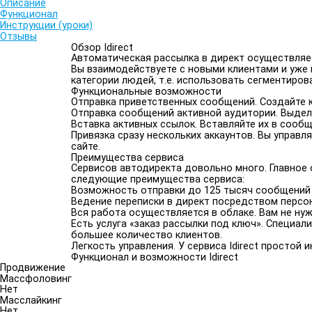
Описание
Функционал
Инструкции (уроки)
Отзывы
Обзор Idirect
Автоматическая рассылка в директ осуществляет
Вы взаимодействуете с новыми клиентами и уже
категории людей, т.е. использовать сегментиров
Функциональные возможности
Отправка приветственных сообщений. Создайте к
Отправка сообщений активной аудитории. Выдели
Вставка активных ссылок. Вставляйте их в сообщ
Привязка сразу нескольких аккаунтов. Вы управ
сайте.
Преимущества сервиса
Сервисов автодиректа довольно много. Главное о
следующие преимущества сервиса:
Возможность отправки до 125 тысяч сообщений 
Ведение переписки в директ посредством персо
Вся работа осуществляется в облаке. Вам не нуж
Есть услуга «заказ рассылки под ключ». Специал
большее количество клиентов.
Легкость управления. У сервиса Idirect простой 
Функционал и возможности Idirect
Продвижение
Массфоловинг
Нет
Масслайкинг
Нет