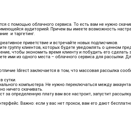
ся с помощью облачного сервиса. То есть вам не нужно скачи
 имеющейся аудиторией. Причем вы имеете возможность настр
ание и таргетинг.
реативное приветствие и встречайте новых подписчиков.
те группу клиентов, которых будете уведомлять о ценном пред
ение, чтобы экономить время клиенту и побудить его сделать з
ляете ими из одного места – облачного сервиса для рассылки. 
тличие Idirect заключается в том, что массовая рассылка сооб
в сутки.
нального компьютера. Не нужно переключаться между аккаунта
но ничего скачивать.
ист за определенную плату вам все настроит, запустит рассылк
интерфейс. Важно: если у вас нет прокси, вам его дают бесплатн