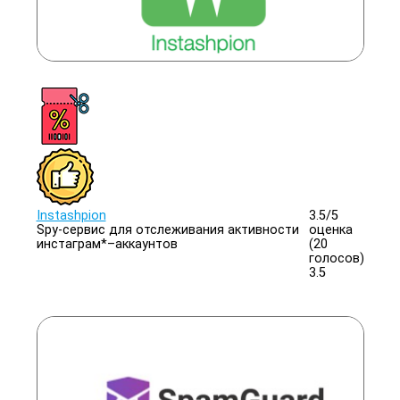
Instashpion
3.5/
5
Spy-сервис для отслеживания активности
оценка
инстаграм*–аккаунтов
(20
голосов)
3.5