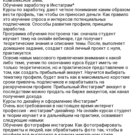
Комплексное SMM;
Обучение заработку в Инстаграм*
Курсы по заработку, дают четкое понимание каким образом
вести профиль, так чтобы он приносил деньги. Как правило
это изучение спроса и интересов потенциальных
подписчиков. Способы развития профиля, принципы
заработка..
Программа обучения построена так: сначала студент
изучает тему на онлайн вебинаре, где получает
теоретические знания и описание темы. После, выполняет
домашнее задание, создает свой личный проект с нуля,
практикуется.
Освоив навык массового привлечения внимания к какой
либо теме, ученик по окончанию курса будет иметь не
только теоретическое, но и практическое представление о
том, как создать прибыльный аккаунт. Научится выбирать
тематику профиля, будет знать как в максимально короткие
сроки привлечь подписчиков и зарабатывать на
раскрученном профиле. Прибыльный Инстаграм* аккаунт в
последствии можно продать на бирже аккаунтов, как канал
получения дохода.
Курсы по дизайну и оформлению Инстаграм*
Очень востребованная в настоящее время интернет
профессия - инстаграм*-дизайнер. На онлайн курсах студент
в теории изучает и в дальнейшем на практике, осваивает
следующие навыки:
Обучение фотографии инстаграм. Как фотографировать
предметы и людей, как обрабатывать фото так, чтобы в
профиле всё выглядело в едином уникальном стиле