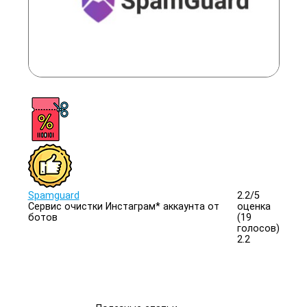
Spamguard
2.2/
5
Сервис очистки Инстаграм* аккаунта от
оценка
ботов
(19
голосов)
2.2