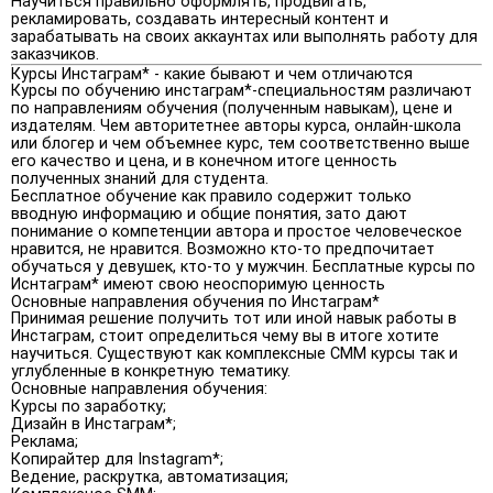
Научиться правильно оформлять, продвигать,
рекламировать, создавать интересный контент и
зарабатывать на своих аккаунтах или выполнять работу для
заказчиков.
Курсы Инстаграм* - какие бывают и чем отличаются
Курсы по обучению инстаграм*-специальностям различают
по направлениям обучения (полученным навыкам), цене и
издателям. Чем авторитетнее авторы курса, онлайн-школа
или блогер и чем объемнее курс, тем соответственно выше
его качество и цена, и в конечном итоге ценность
полученных знаний для студента.
Бесплатное обучение как правило содержит только
вводную информацию и общие понятия, зато дают
понимание о компетенции автора и простое человеческое
нравится, не нравится. Возможно кто-то предпочитает
обучаться у девушек, кто-то у мужчин. Бесплатные курсы по
Иснтаграм* имеют свою неоспоримую ценность
Основные направления обучения по Инстаграм*
Принимая решение получить тот или иной навык работы в
Инстаграм, стоит определиться чему вы в итоге хотите
научиться. Существуют как комплексные СММ курсы так и
углубленные в конкретную тематику.
Основные направления обучения:
Курсы по заработку;
Дизайн в Инстаграм*;
Реклама;
Копирайтер для Instagram*;
Ведение, раскрутка, автоматизация;