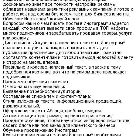
досконально знает все тонкости настройки рекламы,
обладает навыками аналитики рекламных кампаний и готов к
работе, как над своим бизнесом так и для бизнеса клиента.
Обучение Инстаграм*-копирайтеров
Вопросом как и о чем писать посты в Инстаграм* задается
каждый, кто желает вывести свой профиль в ТОП, набрать
много подписчиков и зарабатывать продавая товары, услуги
или рекламу.
Дистанционный курс по написанию текстов в Инстаграм*
позволит получить навык, как находить темы для
публикаций практически для любой тематики. Грамотно
составлять контент-план и готовить выход новостей в ленту
и сторис на месяц вперед.
Правильно и красиво написанный текст, а так же в тему
подобранная картинка, вот что на самом деле привлекает
подписчиков.
Программа обучения включает:
С чего начать изучение ниши;
Выявление потребностей аудитории;
Составление списка тем и контент-плана;
Стили изложения текста, информационный, продающий,
развлекательный;
Оформление текста. Абзацы, пробелы, эмодзи;
Автоматизация: программы, сервисы и приложения;
Пройдите обучение, чтобы научиться интересно писать для
своего блога или под заказ для клиентского бизнеса.
Обучение продвижению Инстаграм*
Курсы продвижения и ведения Инстаграм* необходимы