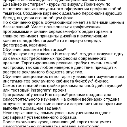
Дизайнер инстаграм* - курсы по визуалу. Практикум по
освоению навыка визуального оформления профиля любой
тематики. Создание картинок идеально персонализирующих
бренд, выделяя его на общем фоне.
По окончанию курса, обучающийся имеет за плечами ценный
багаж знаний. Умеет пользоваться графическими
программами и онлайн сервисами-фоторедакторами, а
главное понимает принципы дизайна и визуализации
контента, ведь Инстаграм* это в первую очередь
фотография, картинка.
Обучение рекламе в Инстаграм*
Пройдя курс по рекламе в Инстаграм*, студент получит одну
из самых востребованных профессий современного
времени. Таргетированная реклама требует очень тонкой
настройки, так как любое неверное действие, приводит к
растрате рекламного бюджета впустую.
Обучение специальности по таргету, включает изучение всех
инструментов рекламного кабинета Фейсбук*-бизнес,
Самостоятельной настройке рекламы на свой действующий
или тестовый Instagram* проект.
Программа обучения Инстаграм* рекламе создана для
самостоятельного изучения. На онлайн вебинарах студент
получает теоретические знания и закрепляет их на практике
выполняя домашние задания.
Некоторые школы, самым успешным ученикам выдают
сертификат установленного образца.
После окончания курса, начинающий таргетолог умеет
самостоятельно описывать целевую аудиторию,