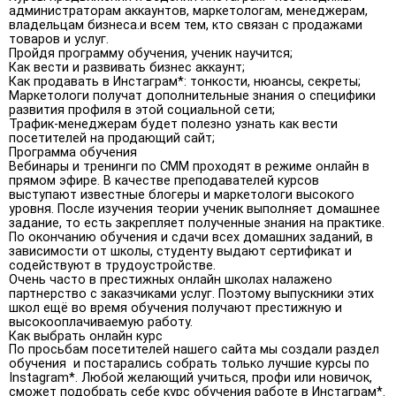
администраторам аккаунтов, маркетологам, менеджерам,
владельцам бизнеса.и всем тем, кто связан с продажами
товаров и услуг.
Пройдя программу обучения, ученик научится;
Как вести и развивать бизнес аккаунт;
Как продавать в Инстаграм*: тонкости, нюансы, секреты;
Маркетологи получат дополнительные знания о специфики
развития профиля в этой социальной сети;
Трафик-менеджерам будет полезно узнать как вести
посетителей на продающий сайт;
Программа обучения
Вебинары и тренинги по СММ проходят в режиме онлайн в
прямом эфире. В качестве преподавателей курсов
выступают известные блогеры и маркетологи высокого
уровня. После изучения теории ученик выполняет домашнее
задание, то есть закрепляет полученные знания на практике.
По окончанию обучения и сдачи всех домашних заданий, в
зависимости от школы, студенту выдают сертификат и
содействуют в трудоустройстве.
Очень часто в престижных онлайн школах налажено
партнерство с заказчиками услуг. Поэтому выпускники этих
школ ещё во время обучения получают престижную и
высокооплачиваемую работу.
Как выбрать онлайн курс
По просьбам посетителей нашего сайта мы создали раздел
обучения и постарались собрать только лучшие курсы по
Instagram*. Любой желающий учиться, профи или новичок,
сможет подобрать себе курс обучения работе в Инстаграм*.