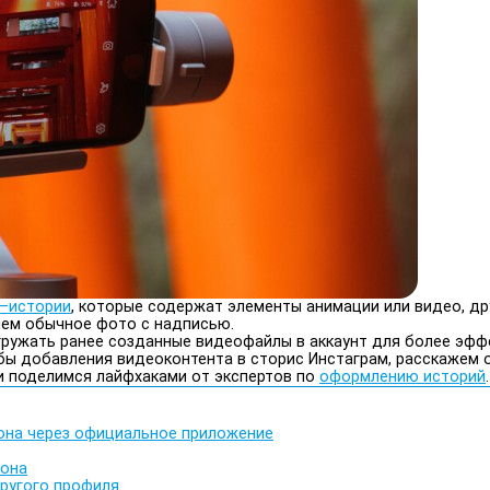
м–истории
, которые содержат элементы анимации или видео, др
 чем обычное фото с надписью.
агружать ранее созданные видеофайлы в аккаунт для более эфф
бы добавления видеоконтента в сторис Инстаграм, расскажем о
и поделимся лайфхаками от экспертов по
оформлению историй
.
она через официальное приложение
фона
другого профиля