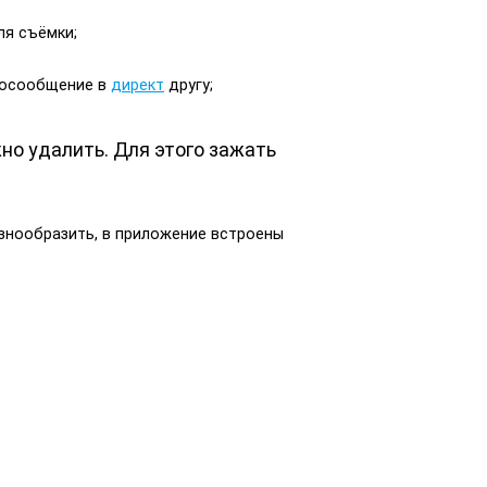
ля съёмки;
деосообщение в
директ
другу;
жно удалить. Для этого зажать
знообразить, в приложение встроены