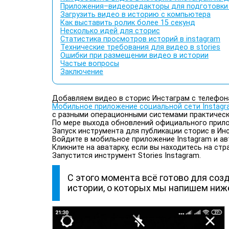
Приложения–видеоредакторы для подготовки
Загрузить видео в историю с компьютера
Как выставить ролик более 15 секунд
Несколько идей для сторис
Статистика просмотров историй в instagram
Технические требования для видео в stories
Ошибки при размещении видео в истории
Частые вопросы
Заключение
Добавляем видео в сторис Инстаграм с телефон
Мобильное приложение социальной сети Instag
с разными операционными системами практическ
По мере выхода обновлений официального прилож
Запуск инструмента для публикации сторис в И
Войдите в мобильное приложение Instagram и ав
Кликните на аватарку, если вы находитесь на ст
Запустится инструмент Stories Instagram.
С этого момента всё готово для соз
истории, о которых мы напишем ниж