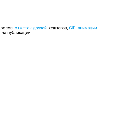
просов,
отметок друзей
, хештегов,
GIF–анимации
 на публикации.