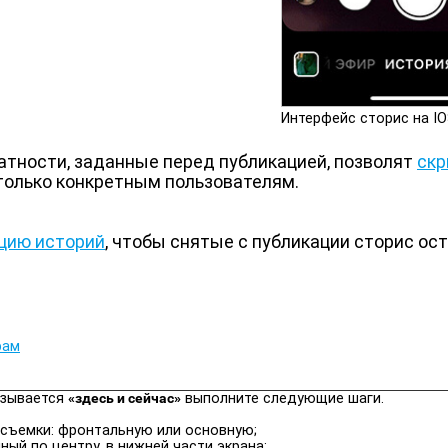
Интерфейc сторис на I
атности, заданные перед публикацией, позволят
скр
 только конкретным пользователям.
цию историй
, чтобы снятые с публикации сторис ос
рам
азывается
«здесь и сейчас»
выполните следующие шаги.
 съемки: фронтальную или основную;
ный по центру, в нижней части экрана;