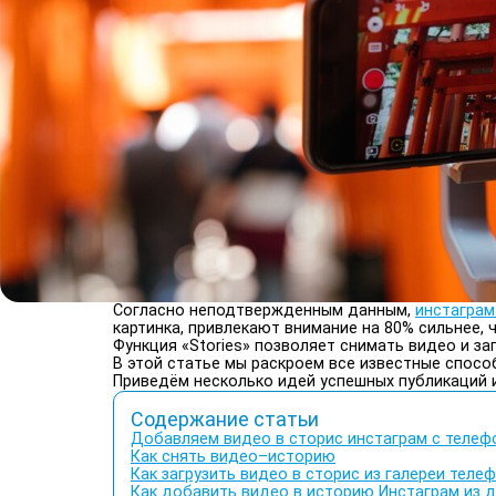
Согласно неподтвержденным данным,
инстагра
картинка, привлекают внимание на 80% сильнее,
Функция «Stories» позволяет снимать видео и з
В этой статье мы раскроем все известные спосо
Приведём несколько идей успешных публикаций 
Содержание статьи
Добавляем видео в сторис инстаграм с телеф
Как снять видео–историю
Как загрузить видео в сторис из галереи теле
Как добавить видео в историю Инстаграм из 