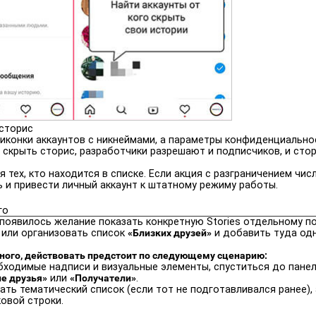
 сторис
 иконки аккаунтов с никнеймами, а параметры конфиденциально
о скрыть сторис, разработчики разрешают и подписчиков, и сто
тех, кто находится в списке. Если акция с разграничением числ
и привести личный аккаунт к штатному режиму работы.
го
 появилось желание показать конкретную Stories отдельному п
или организовать список
«Близких друзей»
и добавить туда одн
дного, действовать предстоит по следующему сценарию:
бходимые надписи и визуальные элементы, спуститься до пане
е друзья»
или
«Получатели»
.
ть тематический список (если тот не подготавливался ранее), 
овой строки.