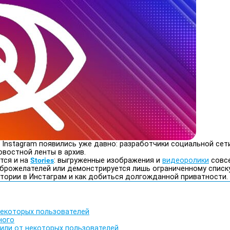
Instagram появились уже давно: разработчики социальной сет
овостной ленты в архив.
тся и на
Stories
: выгруженные изображения и
видеоролики
совсе
оброжелателей или демонстрируется лишь ограниченному списку
истории в Инстаграм и как добиться долгожданной приватности.
некоторых пользователей
ного
 или от некоторых пользователей