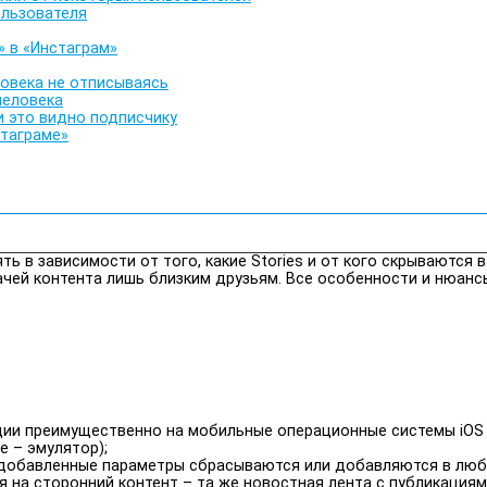
ользователя
» в «Инстаграм»
ловека не отписываясь
человека
и это видно подписчику
стаграме»
 в зависимости от того, какие Stories и от кого скрываются в
дачей контента лишь близким друзьям. Все особенности и нюанс
ии преимущественно на мобильные операционные системы iOS и
 – эмулятор);
: добавленные параметры сбрасываются или добавляются в люб
 на сторонний контент – та же новостная лента с публикация