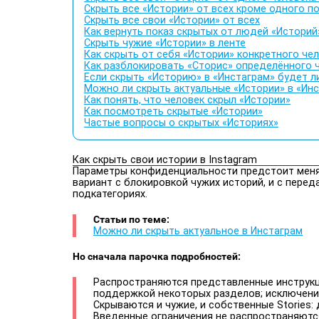
Скрыть все «Истории» от всех кроме одного п
Скрыть все свои «Истории» от всех
Как вернуть показ скрытых от людей «Историй
Скрыть чужие «Истории» в ленте
Как скрыть от себя «Истории» конкретного че
Как разблокировать «Сторис» определённого 
Если скрыть «Историю» в «Инстаграм» будет л
Можно ли скрыть актуальные «Истории» в «Ин
Как понять, что человек скрыл «Истории»
Как посмотреть скрытые «Истории»
Частые вопросы о скрытых «Историях»
Как скрыть свои истории в Instagram
Параметры конфиденциальности предстоит менять
вариант с блокировкой чужих историй, и с пере
подкатегориях.
Статьи по теме:
Можно ли скрыть актуальное в Инстаграм
Но сначала парочка подробностей:
Распространяются представленные инструкц
поддержкой некоторых разделов; исключение
Скрываются и чужие, и собственные Stories
Введенные ограничения не распространяются