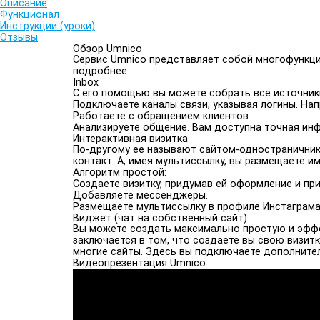
Описание
Функционал
Инструкции (уроки)
Отзывы
Обзор Umnico
Сервис Umnico представляет собой многофункци
подробнее.
Inbox
С его помощью вы можете собрать все источники
Подключаете каналы связи, указывая логины. Нап
Работаете с обращением клиентов.
Анализируете общение. Вам доступна точная инф
Интерактивная визитка
По-другому ее называют сайтом-одностраничник
контакт. А, имея мультиссылку, вы размещаете 
Алгоритм простой:
Создаете визитку, придумав ей оформление и пр
Добавляете мессенджеры.
Размещаете мультиссылку в профиле Инстаграма*
Виджет (чат на собственный сайт)
Вы можете создать максимально простую и эффе
заключается в том, что создаете вы свою визит
многие сайты. Здесь вы подключаете дополнител
Видеопрезентация Umnico