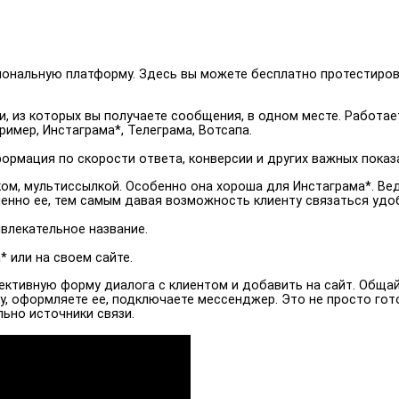
ональную платформу. Здесь вы можете бесплатно протестиров
, из которых вы получаете сообщения, в одном месте. Работае
ример, Инстаграма*, Телеграма, Вотсапа.
ормация по скорости ответа, конверсии и других важных показ
ом, мультиссылкой. Особенно она хороша для Инстаграма*. Ве
именно ее, тем самым давая возможность клиенту связаться уд
ивлекательное название.
 или на своем сайте.
ктивную форму диалога с клиентом и добавить на сайт. Обща
ку, оформляете ее, подключаете мессенджер. Это не просто го
ьно источники связи.