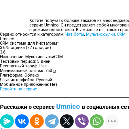
Хотите получать больше заказов из мессенджеро
сервис Umnico. Он представляет собой многока
в режиме одного окна. Вы можете не только про
Сервис относится к категориям:
Чат боты
,
Мультиссылки
,
CRM
Umnico
CRM система для Инстаграм*
3.6/
5
оценка (37 голосов)
3.6
Назначение:
Мультиссылки
CRM
Тестовый период:
5 дней
Бесплатный тариф:
Нет
Минимальный платеж:
750 ք
Платформа:
Облако
Язык интерфейса:
Русский
Мобильное приложение:
Нет
Перейти на сервис
Umnico
Расскажи о сервисе
в социальных се