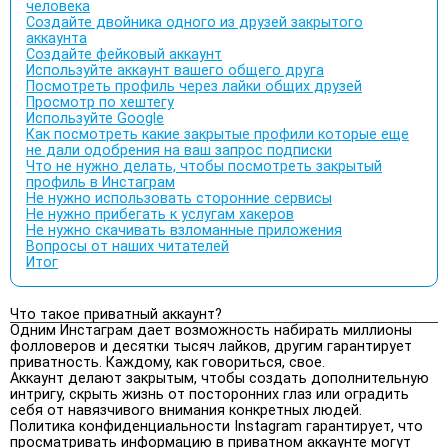
человека
Создайте двойника одного из друзей закрытого
аккаунта
Создайте фейковый аккаунт
Используйте аккаунт вашего общего друга
Посмотреть профиль через лайки общих друзей
Просмотр по хештегу
Используйте Google
Как посмотреть какие закрытые профили которые еще
не дали одобрения на ваш запрос подписки
Что не нужно делать, чтобы посмотреть закрытый
профиль в Инстаграм
Не нужно использовать сторонние сервисы
Не нужно прибегать к услугам хакеров
Не нужно скачивать взломанные приложения
Вопросы от наших читателей
Итог
Что такое приватный аккаунт?
Одним Инстаграм дает возможность набирать миллионы
фолловеров и десятки тысяч лайков, другим гарантирует
приватность. Каждому, как говориться, свое.
Аккаунт делают закрытым, чтобы создать дополнительную
интригу, скрыть жизнь от посторонних глаз или оградить
себя от навязчивого внимания конкретных людей.
Политика конфиденциальности Instagram гарантирует, что
просматривать информацию в приватном аккаунте могут