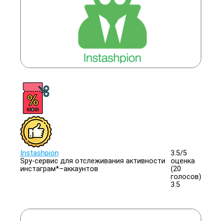
Instashpion
3.5/
5
Spy-сервис для отслеживания активности
оценка
инстаграм*–аккаунтов
(20
голосов)
3.5