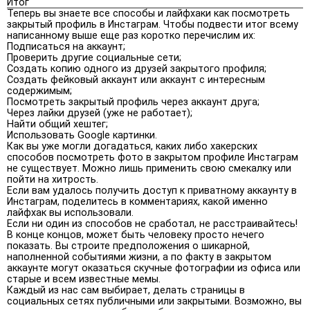
Итог
Теперь вы знаете все способы и лайфхаки как посмотреть
закрытый профиль в Инстаграм. Чтобы подвести итог всему
написанному выше еще раз коротко перечислим их:
Подписаться на аккаунт;
Проверить другие социальные сети;
Создать копию одного из друзей закрытого профиля;
Создать фейковый аккаунт или аккаунт с интересным
содержимым;
Посмотреть закрытый профиль через аккаунт друга;
Через лайки друзей (уже не работает);
Найти общий хештег;
Использовать Google картинки.
Как вы уже могли догадаться, каких либо хакерских
способов посмотреть фото в закрытом профиле Инстаграм
не существует. Можно лишь применить свою смекалку или
пойти на хитрость.
Если вам удалось получить доступ к приватному аккаунту в
Инстаграм, поделитесь в комментариях, какой именно
лайфхак вы использовали.
Если ни один из способов не сработал, не расстраивайтесь!
В конце концов, может быть человеку просто нечего
показать. Вы строите предположения о шикарной,
наполненной событиями жизни, а по факту в закрытом
аккаунте могут оказаться скучные фотографии из офиса или
старые и всем известные мемы.
Каждый из нас сам выбирает, делать страницы в
социальных сетях публичными или закрытыми. Возможно, вы