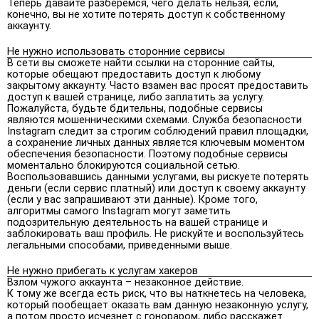
Теперь давайте разберемся, чего делать нельзя, если,
конечно, вы не хотите потерять доступ к собственному
аккаунту.
Не нужно использовать сторонние сервисы
В сети вы сможете найти ссылки на сторонние сайты,
которые обещают предоставить доступ к любому
закрытому аккаунту. Часто взамен вас просят предоставить
доступ к вашей странице, либо заплатить за услугу.
Пожалуйста, будьте бдительны, подобные сервисы
являются мошенническими схемами. Служба безопасности
Instagram следит за строгим соблюдений правил площадки,
а сохранение личных данных является ключевым моментом
обеспечения безопасности. Поэтому подобные сервисы
моментально блокируются социальной сетью.
Воспользовавшись данными услугами, вы рискуете потерять
деньги (если сервис платный) или доступ к своему аккаунту
(если у вас запрашивают эти данные). Кроме того,
алгоритмы самого Instagram могут заметить
подозрительную деятельность на вашей странице и
заблокировать ваш профиль. Не рискуйте и воспользуйтесь
легальными способами, приведенными выше.
Не нужно прибегать к услугам хакеров
Взлом чужого аккаунта – незаконное действие.
К тому же всегда есть риск, что вы наткнетесь на человека,
который пообещает оказать вам данную незаконную услугу,
а потом просто исчезнет с гонораром, либо расскажет