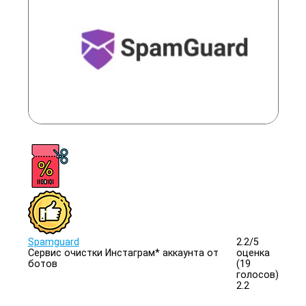
Spamguard
2.2/
5
Сервис очистки Инстаграм* аккаунта от
оценка
ботов
(19
голосов)
2.2