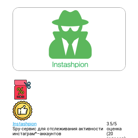
Instashpion
3.5/
5
Spy-сервис для отслеживания активности
оценка
инстаграм*–аккаунтов
(20