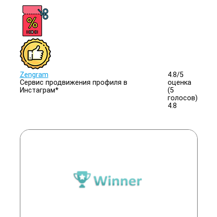
Zengram
4.8/
5
Сервис продвижения профиля в
оценка
Инстаграм*
(5
голосов)
4.8