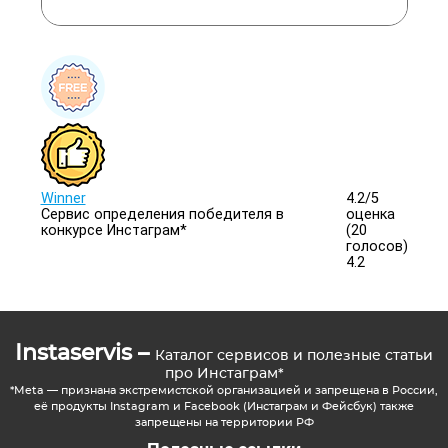
Winner
4.2/
5
Сервис определения победителя в
оценка
конкурсе Инстаграм*
(20
голосов)
4.2
Instaservis –
Каталог сервисов и полезные статьи
про Инстаграм*
*Meta — признана экстремистской организацией и запрещена в России,
её продукты Instagram и Facebook (Инстаграм и Фейсбук) также
запрещены на территории РФ