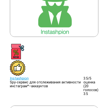
Instashpion
3.5/
5
Spy-сервис для отслеживания активности
оценка
инстаграм*–аккаунтов
(20
голосов)
3.5