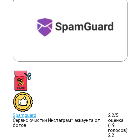
Spamguard
2.2/
5
Сервис очистки Инстаграм* аккаунта от
оценка
ботов
(19
голосов)
2.2