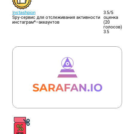
Instashpion
3.5/
5
Spy-сервис для отслеживания активности
оценка
инстаграм*–аккаунтов
(20
голосов)
3.5