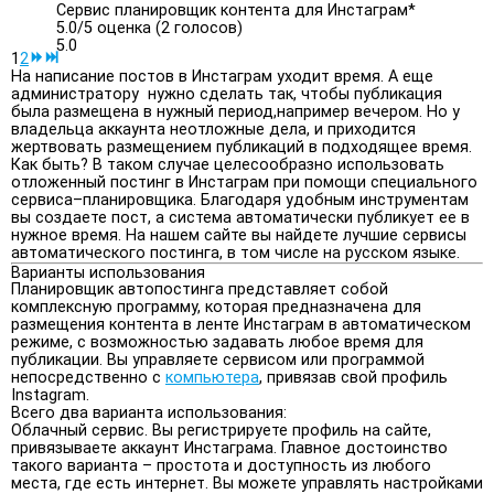
Сервис планировщик контента для Инстаграм*
5.0/
5
оценка (2 голосов)
5.0
1
2
На написание постов в Инстаграм уходит время. А еще
администратору нужно сделать так, чтобы публикация
была размещена в нужный период,например вечером. Но у
владельца аккаунта неотложные дела, и приходится
жертвовать размещением публикаций в подходящее время.
Как быть? В таком случае целесообразно использовать
отложенный постинг в Инстаграм при помощи специального
сервиса–планировщика. Благодаря удобным инструментам
вы создаете пост, а система автоматически публикует ее в
нужное время. На нашем сайте вы найдете лучшие сервисы
автоматического постинга, в том числе на русском языке.
Варианты использования
Планировщик автопостинга представляет собой
комплексную программу, которая предназначена для
размещения контента в ленте Инстаграм в автоматическом
режиме, с возможностью задавать любое время для
публикации. Вы управляете сервисом или программой
непосредственно с
компьютера
, привязав свой профиль
Instagram.
Всего два варианта использования:
Облачный сервис. Вы регистрируете профиль на сайте,
привязываете аккаунт Инстаграма. Главное достоинство
такого варианта – простота и доступность из любого
места, где есть интернет. Вы можете управлять настройками