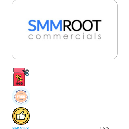
SMMroot
1.5/
5