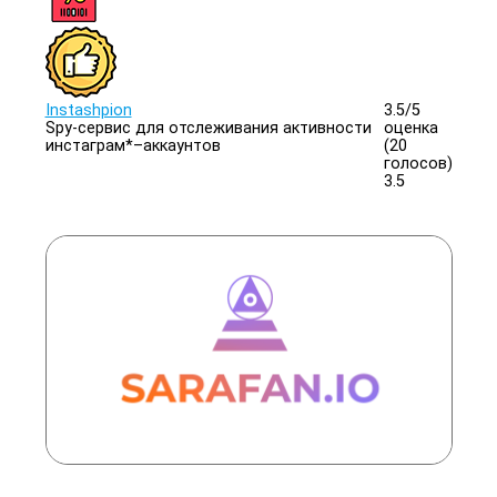
Instashpion
3.5/
5
Spy-сервис для отслеживания активности
оценка
инстаграм*–аккаунтов
(20
голосов)
3.5