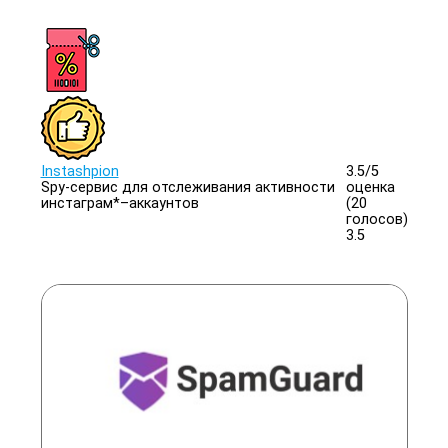
Instashpion
3.5/
5
Spy-сервис для отслеживания активности
оценка
инстаграм*–аккаунтов
(20
голосов)
3.5