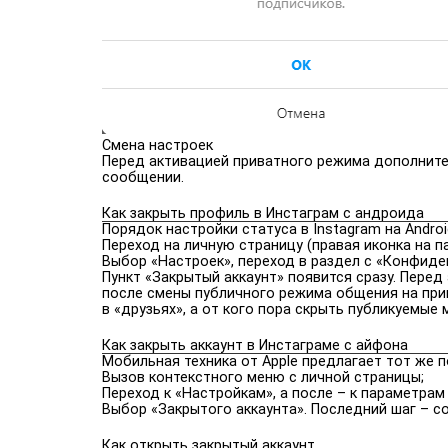
Смена настроек
Перед активацией приватного режима дополнит
сообщении.
Как закрыть профиль в Инстаграм с андроида
Порядок настройки статуса в Instagram на Andr
Переход на личную страницу (правая иконка на п
Выбор «Настроек», переход в раздел с «Конфид
Пункт «Закрытый аккаунт» появится сразу. Пере
после смены публичного режима общения на при
в «друзьях», а от кого пора скрыть публикуемые 
Как закрыть аккаунт в Инстаграме с айфона
Мобильная техника от Apple предлагает тот же по
Вызов контекстного меню с личной страницы;
Переход к «Настройкам», а после – к параметра
Выбор «Закрытого аккаунта». Последний шаг – с
Как открыть закрытый аккаунт