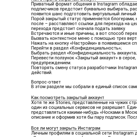
Приватный формат общения в Instagram обладае
подписчиков предстоит буквально выбирать, рас
появится шанс подготовить виртуальный личный 
Порой закрытый статус применяется блогерами, 
после – расставляют ссылки для перехода на це
перехода предстоит сначала подать заявку.
Встречаются и иные причины, а вот способ пере
Вызвать контекстное меню с помощью трех верти
Нажать на кнопку «Настройки» в появившемся сп
Перейти в раздел «Конфиденциальность»;
Выбрать раздел «Конфиденциальность аккаунта;
Перевести ползунок «Закрытый аккаунт» в серое
предупреждением.
Повторять смену статуса разработчики Instagra
действий.
Вопрос-ответ
В этом разделе мы собрали в единый список сам
Как посмотреть закрытый аккаунт
Хотя те же Stories, представленные на чужих с
один из социальных сервисов не разрешает. Еди
представляться какими-нибудь «Носками в Москв
описание и оформив хотя бы пару подписок. Пос
Все ли могут закрыть Инстаграм
Личным профилям в социальной сети Instagram 