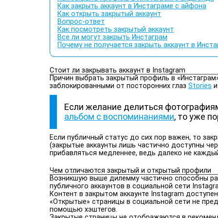
Как закрыть аккаунт в Инстаграме с айфона
Как открыть закрытый аккаунт
Вопрос-ответ
Как посмотреть закрытый аккаунт
Все ли могут закрыть Инстаграм
Почему не получается закрыть аккаунт в Инста
Стоит ли закрывать аккаунт в Instagram
Причин выбрать закрытый профиль в «Инстаграм»
заблокированными от посторонних глаз
Stories
и
Если желание делиться фотографиям
альбом с воспоминаниями
, то уже 
Если публичный статус до сих пор важен, то з
(закрытые аккаунты лишь частично доступны чере
прибавляться медленнее, ведь далеко не каждый
Чем отличаются закрытый и открытый профили
Возникшую выше дилемму частично способны раз
публичного аккаунтов в социальной сети Instagr
Контент в закрытом аккаунте Instagram доступ
«Открытые» страницы в социальной сети не пред
помощью хэштегов.
Закрытые страницы не отображаются в рекоменда