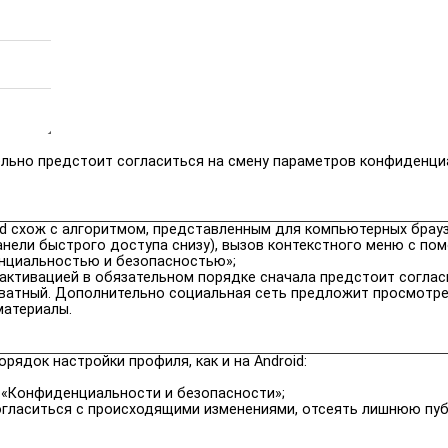
ельно предстоит согласиться на смену параметров конфиденц
oid схож с алгоритмом, представленным для компьютерных брау
анели быстрого доступа снизу), вызов контекстного меню с по
енциальностью и безопасностью»;
д активацией в обязательном порядке сначала предстоит соглас
ватный. Дополнительно социальная сеть предложит просмотрет
материалы.
рядок настройки профиля, как и на Android:
м «Конфиденциальности и безопасности»;
огласиться с происходящими изменениями, отсеять лишнюю пуб