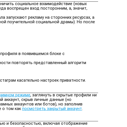
аничить социальное взаимодействие (новых
да воспрещен вход посторонним, а, значит,
ла запускают рекламу на сторонних ресурсах, а
ной поучительной социальной драмы). Но после
а профиля в появившемся блоке с
чности повторять представленный алгоритм
стаграм касательно настроек приватности.
онимном режиме
, заглянуть в скрытые профили ни
й аккаунт, скрыв личные данные (но
амных аккаунтов или ботов), но заполнив
е о том как
посмотреть закрытый аккаунт
.
тью и безопасностью, включая отображение