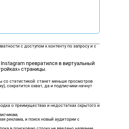
атности с доступом к контенту по запросу и с
 Instagram превратился в виртуальный
тройках» страницы.
ы со статистикой: станет меньше просмотров
), сократится охват, да и подписчики начнут
одка о преимуществах и недостатках скрытого и
писчикам;
ая реклама, и поиск новый аудитории с
пока в поисковую строку не введено название