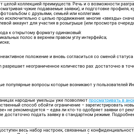
т целой коллекцией преимуществ. Речь и о возможности разгр
сматривая чужие подаваемые заявки), и подготовке профиля, ку
фотоальбом с друзьями, семьей или коллегами.
но исключительно с целью продвижения: многие «звезды» снача
левой аккаунт для участия в розыгрыше (или просмотра очеред
хода к открытому формату одинаковый:
кальных полос в верхнем правом углу интерфейса;
иске;
, неактивное положение и вновь согласиться со сменой статус
m разрешает неограниченное количество раз: достаточно в то
ые популярные вопросы которые возникают у пользователей Ин
траницах народные умельцы уже позволяют
просматривать в ан
нственный способ обойти ограничение – зарегистрировать новы
е» не рекомендуется – едва ли кто-то одобряет заявки от рекл
ле достаточно подать заявку в стандартном режиме. Подробне
доступен весь набор настроек, связанных с конфиденциальнос