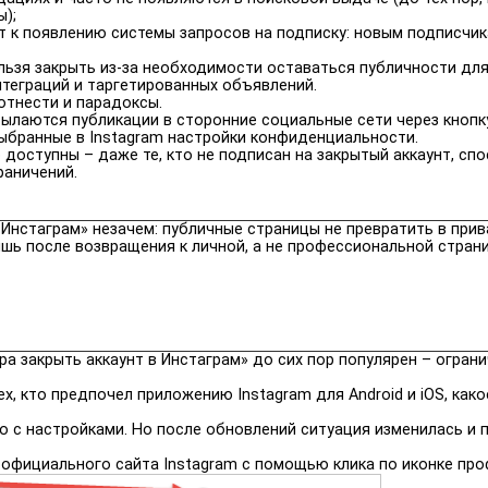
);
т к появлению системы запросов на подписку: новым подписчик
льзя закрыть из-за необходимости оставаться публичности дл
теграций и таргетированных объявлений.
отнести и парадоксы.
сылаются публикации в сторонние социальные сети через кнопку
ыбранные в Instagram настройки конфиденциальности.
доступны – даже те, кто не подписан на закрытый аккаунт, сп
раничений.
 «Инстаграм» незачем: публичные страницы не превратить в пр
шь после возвращения к личной, а не профессиональной страни
ера закрыть аккаунт в Инстаграм» до сих пор популярен – огра
ех, кто предпочел приложению Instagram для Android и iOS, ка
о с настройками. Но после обновлений ситуация изменилась 
 официального сайта Instagram с помощью клика по иконке про