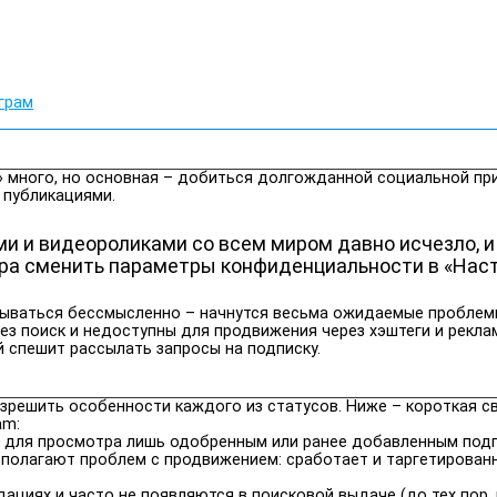
грам
 много, но основная – добиться долгожданной социальной прив
 публикациями.
и и видеороликами со всем миром давно исчезло, и
пора сменить параметры конфиденциальности в «Нас
акрываться бессмысленно – начнутся весьма ожидаемые проблем
з поиск и недоступны для продвижения через хэштеги и рекламу
 спешит рассылать запросы на подписку.
решить особенности каждого из статусов. Ниже – короткая св
am:
ен для просмотра лишь одобренным или ранее добавленным под
полагают проблем с продвижением: сработает и таргетированн
циях и часто не появляются в поисковой выдаче (до тех пор, 