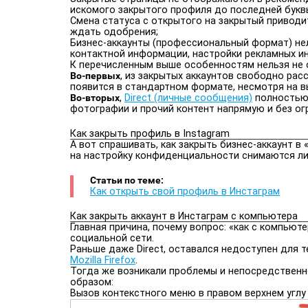
искомого закрытого профиля до последней буквы
Смена статуса с открытого на закрытый приводи
ждать одобрения;
Бизнес-аккаунты (профессиональный формат) не
контактной информации, настройки рекламных ин
К перечисленным выше особенностям нельзя не 
Во-первых
, из закрытых аккаунтов свободно рас
появится в стандартном формате, несмотря на в
Во-вторых
,
Direct (личные сообщения)
полностью 
фотографии и прочий контент напрямую и без ог
Как закрыть профиль в Instagram
А вот спрашивать, как закрыть бизнес-аккаунт в
на настройку конфиденциальности снимаются ли
Статьи по теме:
Как открыть свой профиль в Инстаграм
Как закрыть аккаунт в Инстаграм с компьютера
Главная причина, почему вопрос: «как с компьют
социальной сети.
Раньше даже Direct, оставался недоступен для т
Mozilla Firefox
.
Тогда же возникали проблемы и непосредственн
образом:
Вызов контекстного меню в правом верхнем углу