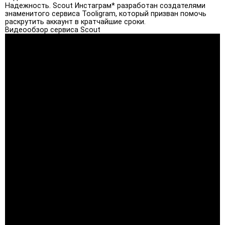
Надежность. Scout Инстаграм* разработан создателями
знаменитого сервиса Tooligram, который призван помочь
раскрутить аккаунт в кратчайшие сроки.
Видеообзор сервиса Scout