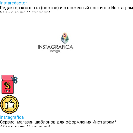
Instaredactor
Редактор контента (постов) и отложенный постинг в Инстаграм
5.0/
5
оценка (4 голосов)
5.0
Instagrafica
Сервис–магазин шаблонов для оформления Инстаграм*
4.0/
5
оценка (4 голосов)
4.0