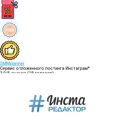
SMMplanner
Cервис отложенного постинга Инстаграм*
3.0/
5
оценка (18 голосов)
3.0