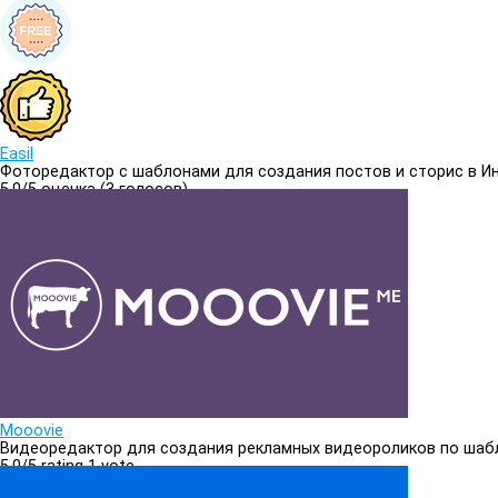
Easil
Фоторедактор с шаблонами для создания постов и сторис в И
5.0/
5
оценка (3 голосов)
5.0
Mooovie
Видеоредактор для создания рекламных видеороликов по шаб
5.0/
5
rating 1 vote
5.0