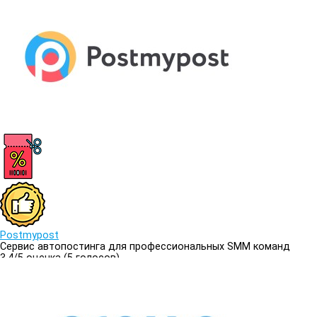
Postmypost
Сервис автопостинга для профессиональных SMM команд
3.4/
5
оценка (5 голосов)
3.4