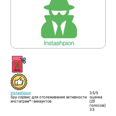
Instashpion
3.5/
5
Spy-сервис для отслеживания активности
оценка
инстаграм*–аккаунтов
(20
голосов)
3.5