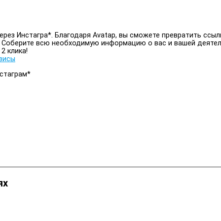
ерез Инстагра*. Благодаря Avatap, вы сможете превратить ссы
. Соберите всю необходимую информацию о вас и вашей деятел
2 клика!
висы
нстаграм*
ях