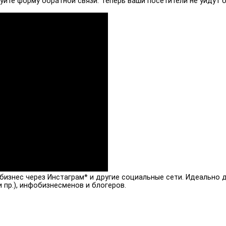
йте форму обратной связи. Теперь ваши посетители не уйдут б
 бизнес через Инстаграм* и другие социальные сети. Идеально 
 пр.), инфобизнесменов и блогеров.