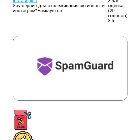
Instashpion
3.5/
5
Spy-сервис для отслеживания активности
оценка
инстаграм*–аккаунтов
(20
голосов)
3.5