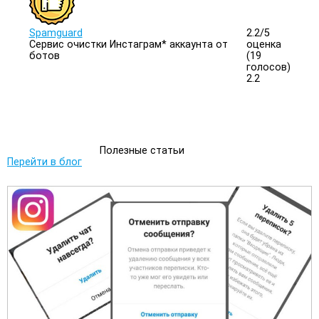
Spamguard
2.2/
5
Сервис очистки Инстаграм* аккаунта от
оценка
ботов
(19
голосов)
2.2
Полезные статьи
Перейти в блог