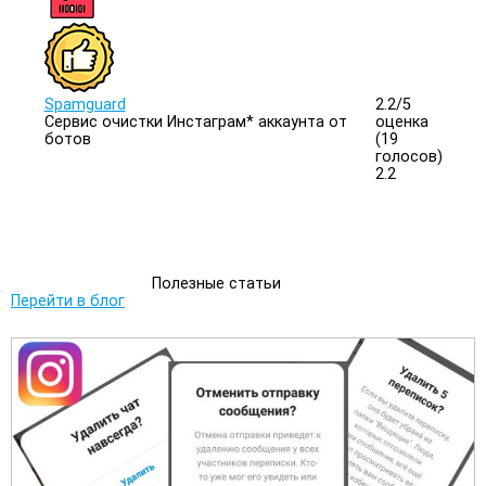
Spamguard
2.2/
5
Сервис очистки Инстаграм* аккаунта от
оценка
ботов
(19
голосов)
2.2
Полезные статьи
Перейти в блог