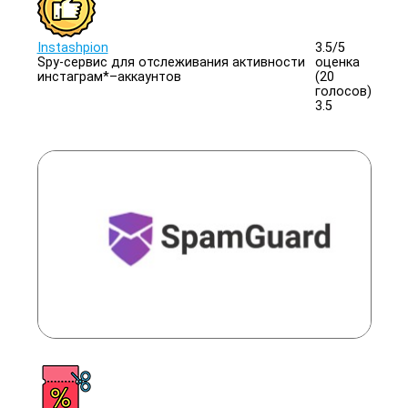
Instashpion
3.5/
5
Spy-сервис для отслеживания активности
оценка
инстаграм*–аккаунтов
(20
голосов)
3.5