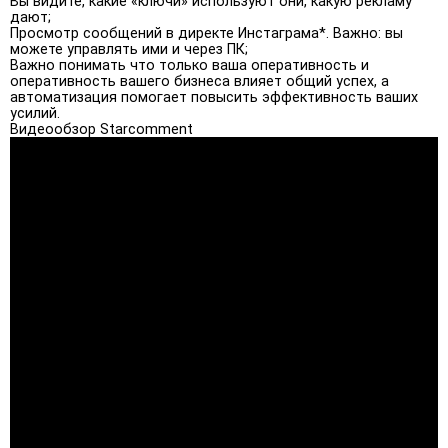
Вы видите, какие «ключи» используют они, какую рекламу
дают;
Просмотр сообщений в директе Инстаграма*. Важно: вы
можете управлять ими и через ПК;
Важно понимать что только ваша оперативность и
оперативность вашего бизнеса влияет общий успех, а
автоматизация помогает повысить эффективность ваших
усилий.
Видеообзор Starcomment