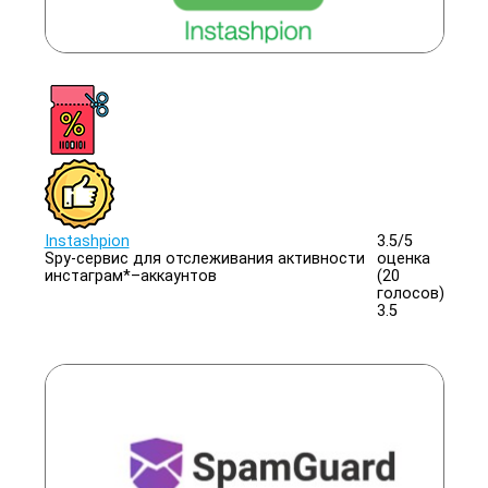
Instashpion
3.5/
5
Spy-сервис для отслеживания активности
оценка
инстаграм*–аккаунтов
(20
голосов)
3.5