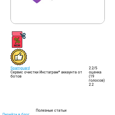
Spamguard
2.2/
5
Сервис очистки Инстаграм* аккаунта от
оценка
ботов
(19
голосов)
2.2
Полезные статьи
Перейти в блог