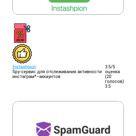
Instashpion
3.5/
5
Spy-сервис для отслеживания активности
оценка
инстаграм*–аккаунтов
(20
голосов)
3.5