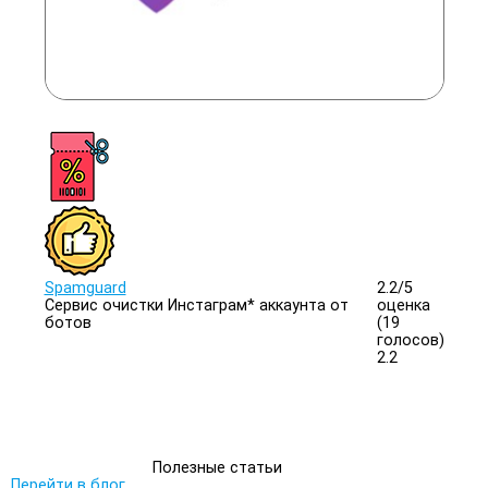
Spamguard
2.2/
5
Сервис очистки Инстаграм* аккаунта от
оценка
ботов
(19
голосов)
2.2
Полезные статьи
Перейти в блог