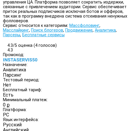
управления ЦА. Платформа позволяет сократить издержки,
связанные с привлечением аудитории. Сервис обеспечивает
приток реальных подписчиков исключая ботов и офферов,
так как в программу внедрена система отсеивания ненужных
фолловеров.
Сервис относится к категориям:
Массфоловинг
,
Масслайкинг
,
Поиск блогеров
,
Продвижение
,
Аналитика
,
Парсеры
,
Бесплатные сервисы
4.3/
5
оценка (4 голосов)
4.3
Промокод:
INSTASERVIS50
Назначение:
Аналитика
Парсинг
Тестовый период:
Нет
Бесплатный тариф:
Есть
Минимальный платеж:
0 ք
Платформа:
PC
Язык интерфейса:
Русский
Английский