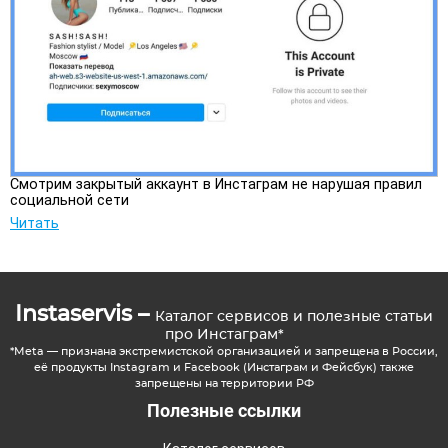
Смотрим закрытый аккаунт в Инстаграм не нарушая правил
социальной сети
Читать
Instaservis –
Каталог сервисов и полезные статьи
про Инстаграм*
*Meta — признана экстремистской организацией и запрещена в России,
её продукты Instagram и Facebook (Инстаграм и Фейсбук) также
запрещены на территории РФ
Полезные ссылки