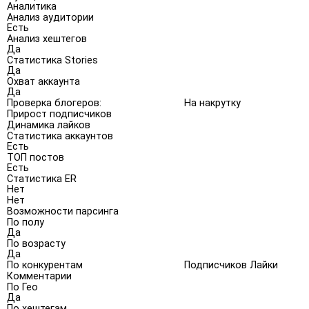
Аналитика
Анализ аудитории
Есть
Анализ хештегов
Да
Статистика Stories
Да
Охват аккаунта
Да
Проверка блогеров:
На накрутку
Прирост подписчиков
Динамика лайков
Статистика аккаунтов
Есть
ТОП постов
Есть
Статистика ER
Нет
Нет
Возможности парсинга
По полу
Да
По возрасту
Да
По конкурентам
Подписчиков Лайки
Комментарии
По Гео
Да
По хештегам