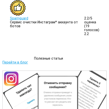
Spamguard
2.2/
5
Сервис очистки Инстаграм* аккаунта от
оценка
ботов
(19
голосов)
2.2
Полезные статьи
Перейти в блог