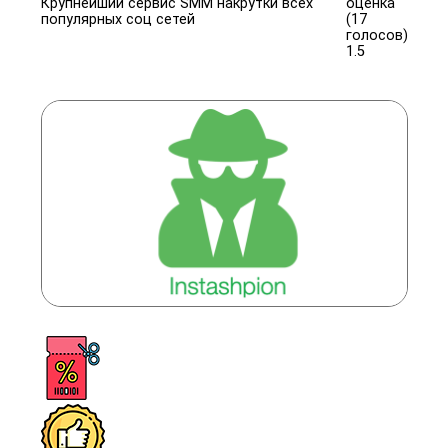
Крупнейший сервис SMM накрутки всех
оценка
популярных соц сетей
(17
голосов)
1.5