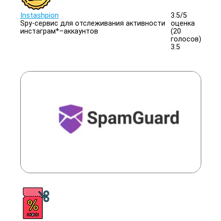
Instashpion
3.5/
5
Spy-сервис для отслеживания активности
оценка
инстаграм*–аккаунтов
(20
голосов)
3.5