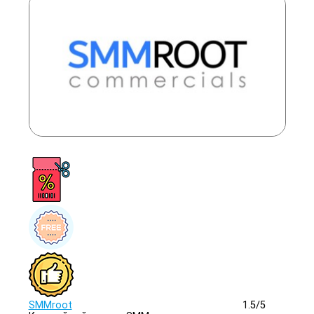
SMMroot
1.5/
5