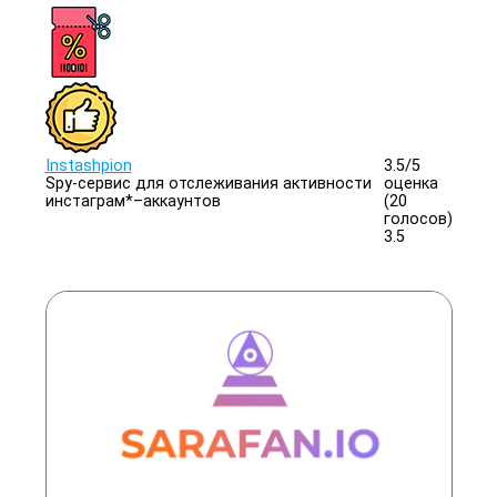
Instashpion
3.5/
5
Spy-сервис для отслеживания активности
оценка
инстаграм*–аккаунтов
(20
голосов)
3.5