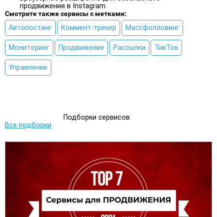
продвижения в Instagram
Смотрите также сервисы с метками:
Автопостинг
Коммент-трекер
Массфолловинг
Мониторинг
Продвижение
Рассылки
ТикТок
Управление
Подборки сервисов
Все подборки