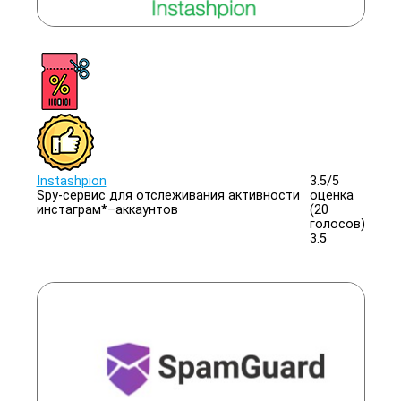
Instashpion
3.5/
5
Spy-сервис для отслеживания активности
оценка
инстаграм*–аккаунтов
(20
голосов)
3.5