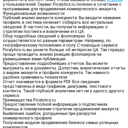
у пользователей. Сервис Picalytics.ru полезен в сочетании с
программами для продвижения коммерческого аккаунта.
Функциональные возможности
Глубокий анализ аккаунта конкурента. Вы вводите название
профиля, и система начинает собирать все актуальные
сведения. В частности, вы получаете информацию о
стратегии постинга и вовлечении его ЦА.
Сбор подробных сведений о фолловерах. Он
осуществляется по разным параметрам. Например, по
географическому положению и полу. С помощью сервиса
Picalytics.ru вы узнаете больше об интересах ЦА. Так гораздо
проще проводить анализ реакции фолловеров на
размещаемые вами публикации.
Предоставление подробнейших отчетов. Вы можете
выгружать их в документы. Допустим, аналитические отчеты
о вашем аккаунте и профиле конкурента. Так намного
удобнее сравнивать показатели.
Отчет скачивается в формате PDF. Все сведения
представлены в виде графиков, диаграмм, текстового
контента. Такой глубокой аналитики нет ни у одного другого
сервиса.
Преимущества Picalytics.ru
Предоставление полной информации о подписчиках.
Помощь в планировании стратегии продвижения аккаунта.
Выявление ошибок, допущенных при раскрутке
коммерческого профиля.
Получение модели продвижения бизнеса самых успешных
конкурентов.