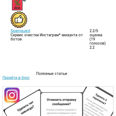
Spamguard
2.2/
5
Сервис очистки Инстаграм* аккаунта от
оценка
ботов
(19
голосов)
2.2
Полезные статьи
Перейти в блог