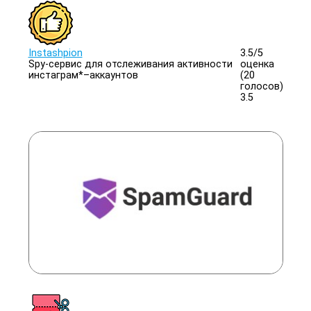
Instashpion
3.5/
5
Spy-сервис для отслеживания активности
оценка
инстаграм*–аккаунтов
(20
голосов)
3.5