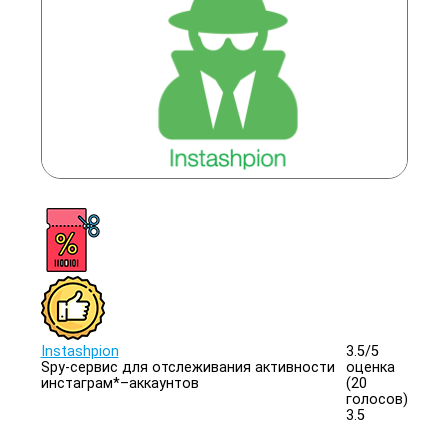
Instashpion
3.5/
5
Spy-сервис для отслеживания активности
оценка
инстаграм*–аккаунтов
(20
голосов)
3.5