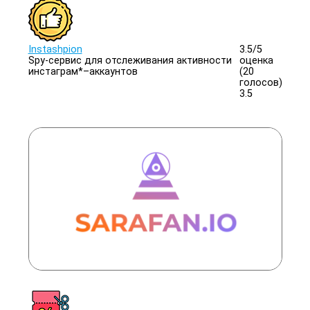
Instashpion
3.5/
5
Spy-сервис для отслеживания активности
оценка
инстаграм*–аккаунтов
(20
голосов)
3.5