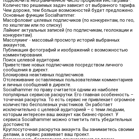
подключить неограниченное число профилей Инстаграма*.
Количество решаемых задач зависит от выбранного тарифа.
Чем дороже, тем больше возможностей будет предложено.
Основные функции Socialhammer:
Массфоловиг целевых подписчиков (по конкурентам, по гео,
по хештегам или по списку)
Лайкинг актуальных записей (по подписчикам, геолокации и
конкурентам).
Масслукинг - массовый просмотр историй выбранных
аккаунтов,
Публикация фотографий и изображений с возможностью
комментирования.
Поиск целевой аудитории.
Приветствие новых подписчиков посредством личного
сообщения в директ.
Блокировка неактивных подписчиков.
Отслеживание оставляемых пользователями комментариев
и личных сообщений в директе.
Socialhammer по праву считается одним из наиболее
популярных сервисов раскрутки. Его главная особенность –
точечная раскрутка. То есть сервис не привлекает огромное
количество бесполезных участников. Он работает
исключительно с целевой аудиторией – с теми людьми,
которым интересен ваш аккаунт как бизнес-проект. У
сервиса Socialhammer можно отметить пять убедительных
достоинств:
Круглосуточная раскрутка аккаунта. Вы занимаетесь своими
делами, а сервис развивает ваш проект.