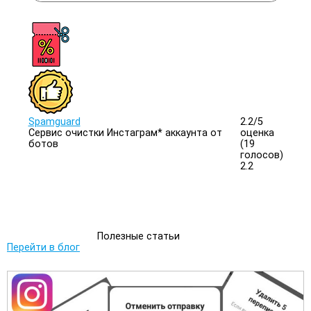
Spamguard
2.2/
5
Сервис очистки Инстаграм* аккаунта от
оценка
ботов
(19
голосов)
2.2
Полезные статьи
Перейти в блог