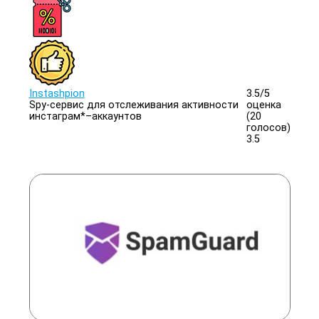
Instashpion
3.5/
5
Spy-сервис для отслеживания активности
оценка
инстаграм*–аккаунтов
(20
голосов)
3.5