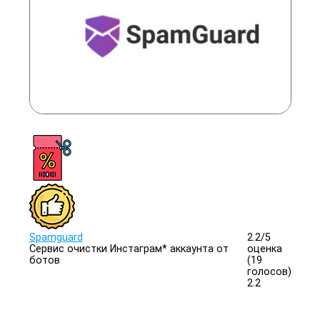
Spamguard
2.2/
5
Сервис очистки Инстаграм* аккаунта от
оценка
ботов
(19
голосов)
2.2