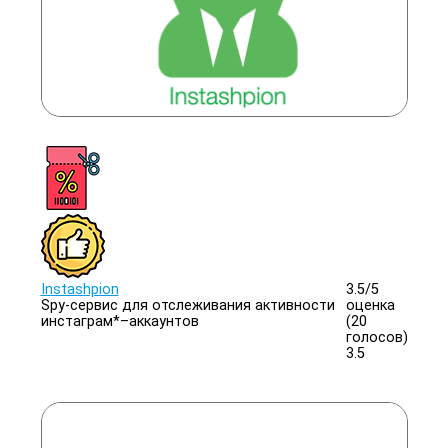
Instashpion
3.5/
5
Spy-сервис для отслеживания активности
оценка
инстаграм*–аккаунтов
(20
голосов)
3.5