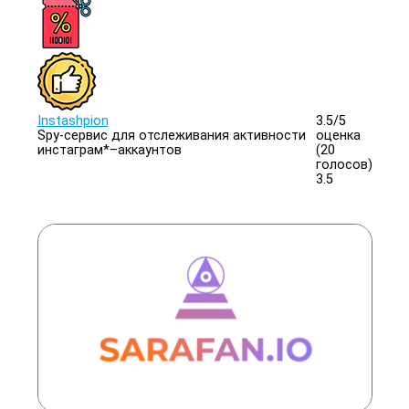
Instashpion
3.5/
5
Spy-сервис для отслеживания активности
оценка
инстаграм*–аккаунтов
(20
голосов)
3.5