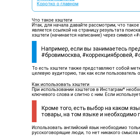
Коротко о главном
Что такое хэштеги
Итак, для начала давайте рассмотрим, что такое
является ссылкой на страницу результата поиск
хэштеги (начинается написание) через символ «#»
Например, если вы занимаетесь пред
#бровимосква, #коррекциябровей, #с
То есть хэштеги также представляют собой метк
целевую аудиторию, так как если пользователь ос
Как использовать хэштеги
При использовании хэштегов в Инстаграм* необхо
ключевого слова и слитно с ним. Если использу
Кроме того, есть выбор на каком яз
товары, на том языке и необходимо 
Использовать английский язык необходимо тольк
русскоговорящие люди, то нет никакого смысла 