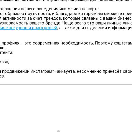
оложения вашего заведения или офиса на карте.
е отображают суть поста, и благодаря которым вы сможете при
активности за счет трендов, которые связаны с вашим бизнес
знаваемость вашего бренда. Чаще всего это ваши личные уник
ия конкурсов и розыгрышей
, а также для отделения информаци
о профиля – это современная необходимость. Поэтому хэштега
ше.
тента;
стов;
я продвижении Инстаграм*–аккаунта, несомненно принесёт сво
ов.