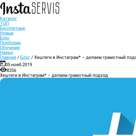
Каталог
ТОП
Бесплатные
Новые
Блог
Подборки
Обучение
Назад
Главная
/
Блог
/
Хештеги в Инстаграм* – делаем грамотный под
05.нояб.2019
8256
Хештеги в Инстаграм* – делаем грамотный подход