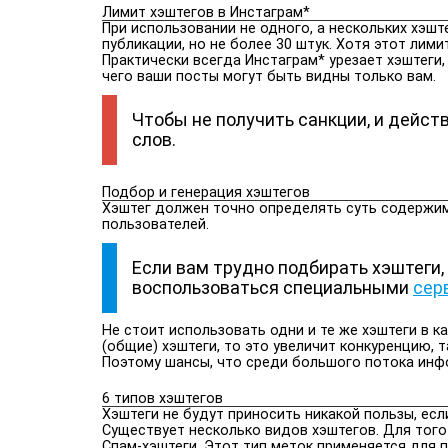
Лимит хэштегов в Инстаграм*
При использовании не одного, а нескольких хэш
публикации, но не более 30 штук. Хотя этот лими
Практически всегда Инстаграм* урезает хэштеги,
чего ваши посты могут быть видны только вам.
Чтобы не получить санкции, и действ
слов.
Подбор и генерация хэштегов
Хэштег должен точно определять суть содержимо
пользователей.
Если вам трудно подбирать хэштеги,
воспользоваться специальными
сер
Не стоит использовать одни и те же хэштеги в к
(общие) хэштеги, то это увеличит конкуренцию, 
Поэтому шансы, что среди большого потока инфо
6 типов хэштегов
Хэштеги не будут приносить никакой пользы, есл
Существует несколько видов хэштегов. Для того
Спам-хэштеги. Этот тип меток применяется для 