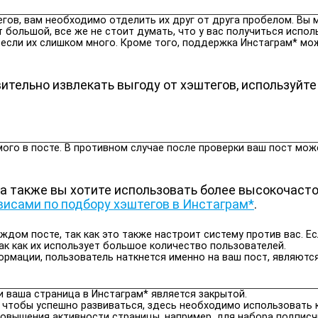
тегов, вам необходимо отделить их друг от друга пробелом. Вы
т большой, все же не стоит думать, что у вас получиться испол
 если их слишком много. Кроме того, поддержка Инстаграм* мож
ительно извлекать выгоду от хэштегов, используйте
го в посте. В противном случае после проверки ваш пост може
 а также вы хотите использовать более высокочаст
висами по подбору хэштегов в Инстаграм*
.
аждом посте, так как это также настроит систему против вас.
так как их использует большое количество пользователей.
рмации, пользователь наткнется именно на ваш пост, являютс
и ваша страница в Инстаграм* является закрытой.
 чтобы успешно развиваться, здесь необходимо использовать 
повышения активности страницы, например, для набора подписч