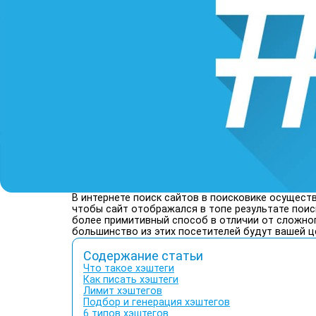
В интернете поиск сайтов в поисковике осущест
чтобы сайт отображался в топе результате поис
более примитивный способ в отличии от сложног
большинство из этих посетителей будут вашей ц
Содержание статьи
Что такое хэштеги
Как писать хэштеги
Лимит хэштегов
Подбор и генерация хэштегов
6 типов хэштегов