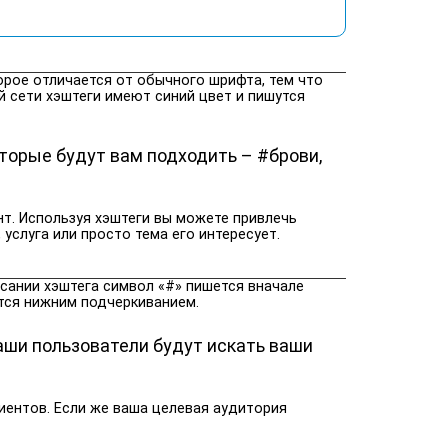
торое отличается от обычного шрифта, тем что
й сети хэштеги имеют синий цвет и пишутся
торые будут вам подходить – #брови,
т. Используя хэштеги вы можете привлечь
 услуга или просто тема его интересует.
исании хэштега символ «#» пишется вначале
ются нижним подчеркиванием.
ваши пользователи будут искать ваши
иентов. Если же ваша целевая аудитория