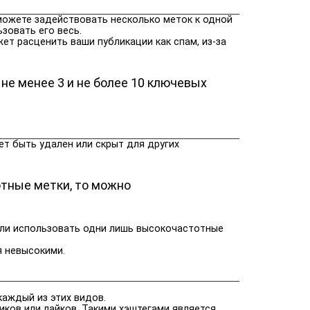
 можете задействовать несколько меток к одной
ьзовать его весь.
ет расценить ваши публикации как спам, из-за
 не менее 3 и не более 10 ключевых
т быть удален или скрыт для других
отные метки, то можно
 Если использовать одни лишь высокочастотные
я невысокими.
каждый из этих видов.
иков или лайков. Такими хэштегами является