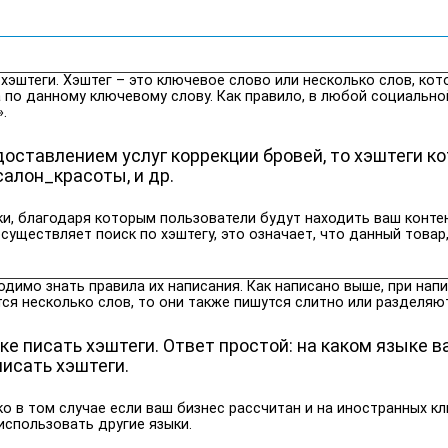
 хэштеги. Хэштег – это ключевое слово или несколько слов, ко
а по данному ключевому слову. Как правило, в любой социально
.
оставлением услуг коррекции бровей, то хэштеги ко
алон_красоты, и др.
и, благодаря которым пользователи будут находить ваш контен
уществляет поиск по хэштегу, это означает, что данный товар,
димо знать правила их написания. Как написано выше, при нап
ется несколько слов, то они также пишутся слитно или разделя
ыке писать хэштеги. Ответ простой: на каком языке 
писать хэштеги.
о в том случае если ваш бизнес рассчитан и на иностранных кл
использовать другие языки.